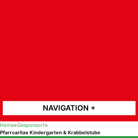
NAVIGATION
Home
>
Gesponsort
>
Pfarrcaritas Kindergarten & Krabbelstube