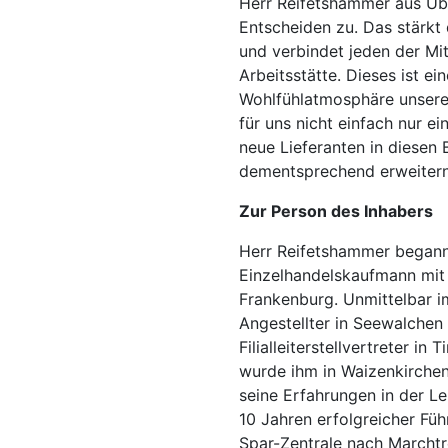
Herr Reifetshammer aus Üb
Entscheiden zu. Das stärkt
und verbindet jeden der Mit
Arbeitsstätte. Dieses ist ei
Wohlfühlatmosphäre unsere
für uns nicht einfach nur ei
neue Lieferanten in diesen
dementsprechend erweitern
Zur Person des Inhabers
Herr Reifetshammer begann 
Einzelhandelskaufmann mit e
Frankenburg. Unmittelbar i
Angestellter in Seewalchen
Filialleiterstellvertreter i
wurde ihm in Waizenkirchen
seine Erfahrungen in der L
10 Jahren erfolgreicher Füh
Spar-Zentrale nach Marchtre