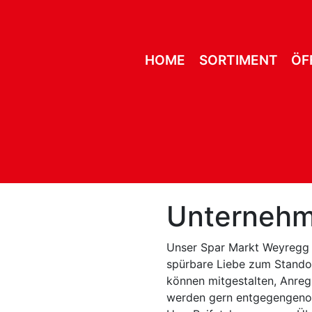
HOME
SORTIMENT
ÖF
Unterneh
Unser Spar Markt Weyregg z
spürbare Liebe zum Stando
können mitgestalten, Anre
werden gern entgegengenom