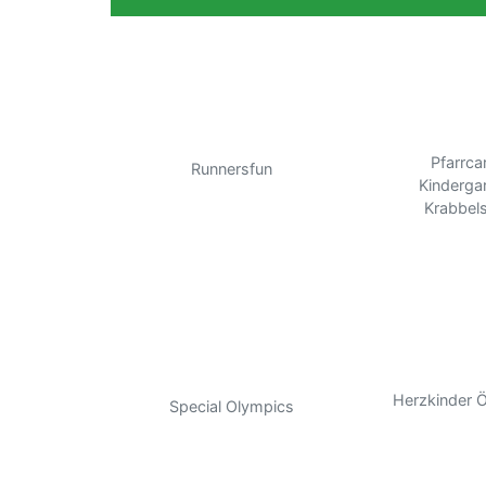
Pfarrcar
Runnersfun
Kinderga
Krabbel
Herzkinder Ö
Special Olympics