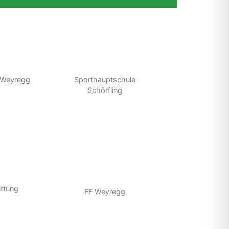
 Weyregg
Sporthauptschule
Schörfling
ttung
FF Weyregg