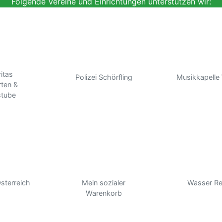
Folgende Vereine und Einrichtungen unterstützen wir:
itas
Polizei Schörfling
Musikkapelle
rten &
stube
sterreich
Mein sozialer
Wasser Re
Warenkorb