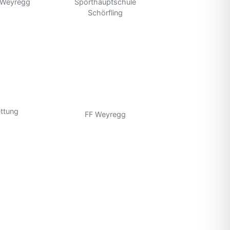
 Weyregg
Sporthauptschule
Schörfling
ttung
FF Weyregg