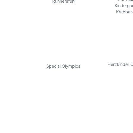
Runnersfun
Kinderga
Krabbel
Herzkinder Ö
Special Olympics