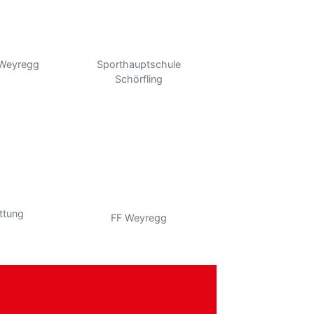
 Weyregg
Sporthauptschule
Schörfling
ttung
FF Weyregg