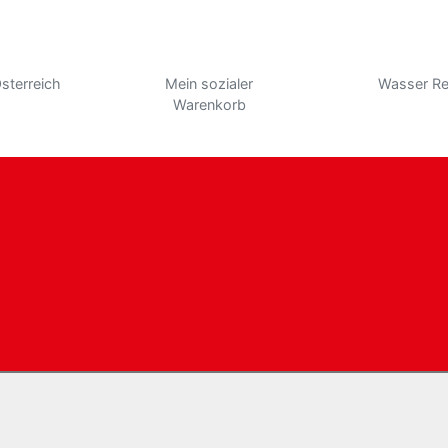
sterreich
Mein sozialer
Wasser Re
Warenkorb
KONTAKT
Öffnungszeiten
Impressum
Datenschutz
Barrierefreiheit
© 2020 Copyright:
spar-weyregg.at