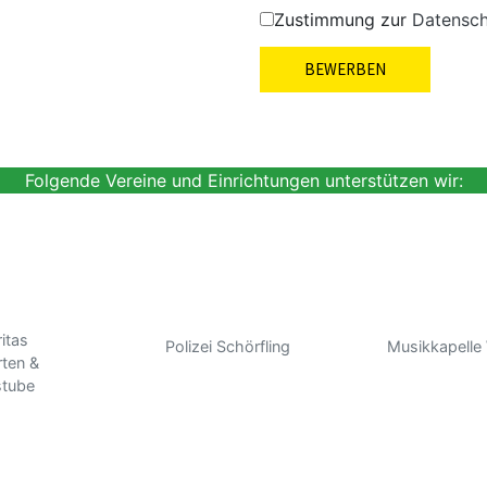
Zustimmung zur
Datensch
Folgende Vereine und Einrichtungen unterstützen wir:
itas
Polizei Schörfling
Musikkapelle
rten &
stube